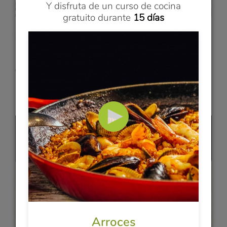
Y disfruta de un curso de cocina
gratuito durante
15 días
Xavi
RAMEN & SOBA
8 min
Vídeo 3
Ramen Shoyu
Arroces