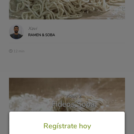
Xavi
RAMEN & SOBA
12 min
Vídeo 2
Fideos Soba
Regístrate hoy