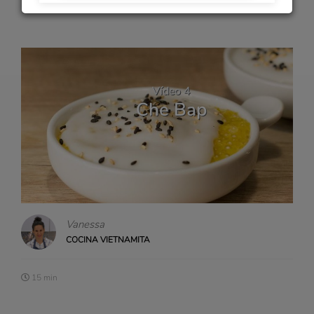
Vídeo 4
Che Bap
Vanessa
COCINA VIETNAMITA
15 min