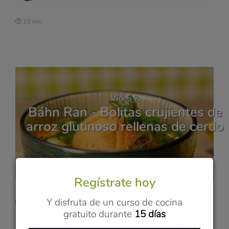
23 min
Vídeo 2
Báhn Ran - Bolitas crujientes de
arroz glutinoso rellenas de cerdo
Regístrate hoy
Vanessa
Y disfruta de un curso de cocina
COCINA VIETNAMITA
gratuito durante
15 días