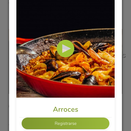
45 min
Vídeo 3
Goi Cuon - Rollitos Vietnamitas
con verduras y gambas
Vanessa
Arroces
COCINA VIETNAMITA
Registrarse
23 min