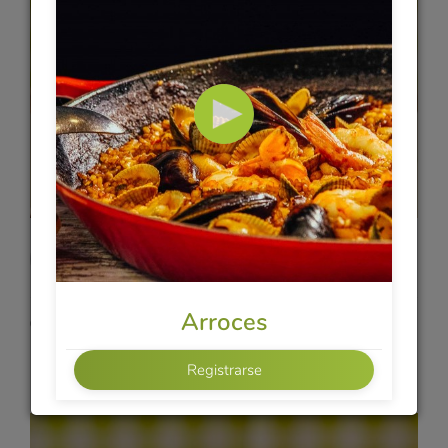
Vídeo 3
Merluza en Salsa Verde
Álvaro
COCINA VASCA
Arroces
23 min
Registrarse