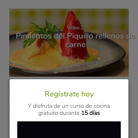
Vídeo 2
Pimientos del Piquillo rellenos de
carne
Álvaro
Regístrate hoy
COCINA VASCA
Y disfruta de un curso de cocina
25 min
gratuito durante
15 días