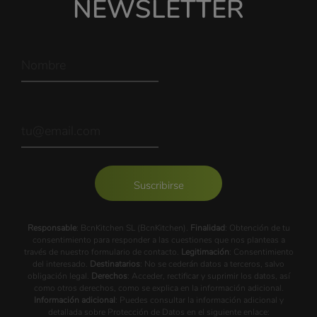
NEWSLETTER
Suscribirse
Responsable
: BcnKitchen SL (BcnKitchen).
Finalidad
: Obtención de tu
consentimiento para responder a las cuestiones que nos planteas a
través de nuestro formulario de contacto.
Legitimación
: Consentimiento
del interesado.
Destinatarios
: No se cederán datos a terceros, salvo
obligación legal.
Derechos
: Acceder, rectificar y suprimir los datos, así
como otros derechos, como se explica en la información adicional.
Información adicional
: Puedes consultar la información adicional y
detallada sobre Protección de Datos en el siguiente enlace: